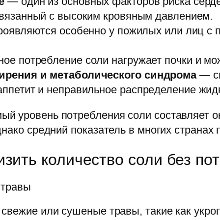
е
— один из основных факторов риска серде
язанный с высоким кровяным давлением.
оявляются особенно у пожилых или лиц с 
ое потребление соли нагружает почки и мож
рения и метаболического синдрома
— с
петит и неправильное распределение жидк
й уровень потребления соли составляет ок
днако средний показатель в многих странах 
зить количество соли без пот
 травы
свежие или сушеные травы, такие как укроп,