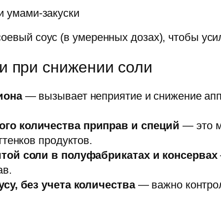
и умами-закуски
оевый соус (в умеренных дозах), чтобы усил
и при снижении соли
иона
— вызывает неприятие и снижение апп
го количества приправ и специй
— это м
ттенков продуктов.
той соли в полуфабрикатах и консервах
ав.
су, без учета количества
— важно контрол