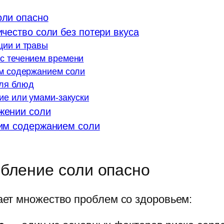
оли опасно
чество соли без потери вкуса
ции и травы
 с течением времени
им содержанием соли
для блюд
ие или умами-закуски
жении соли
ким содержанием соли
бление соли опасно
ет множество проблем со здоровьем: