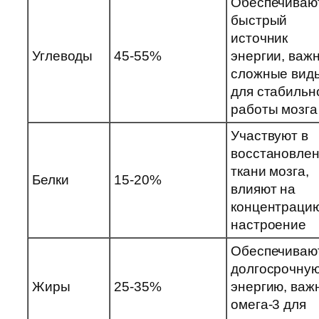
Обеспечиваю
быстрый
источник
Углеводы
45-55%
энергии, важ
сложные вид
для стабильн
работы мозга
Участвуют в
восстановле
ткани мозга,
Белки
15-20%
влияют на
концентрацию
настроение
Обеспечиваю
долгосрочну
Жиры
25-35%
энергию, важ
омега-3 для